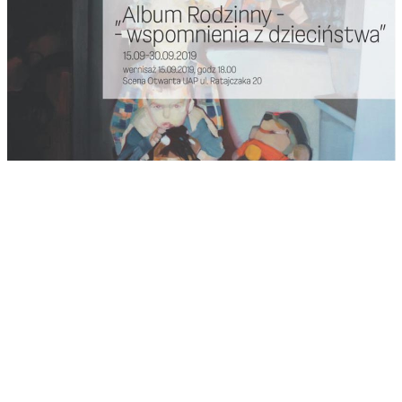
WYSTAWA Z CYKLU KIERUNEK: MALARSTWO
ZDJĘCIA Z WYSTAWY