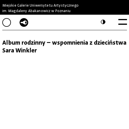
Miejskie Galerie Uniwersytetu Artystycznego
im. Magdaleny Abakanowicz w Poznaniu
Album rodzinny – wspomnienia z dzieciństwa
Sara Winkler